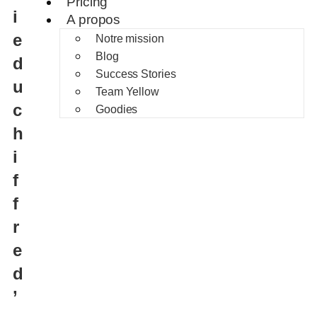
Pricing
i
A propos
e
Notre mission
Blog
d
Success Stories
u
Team Yellow
c
Goodies
h
i
f
f
r
e
d
’