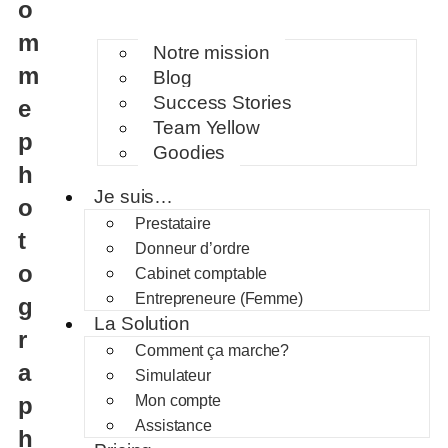
o
m
Notre mission
m
Blog
Success Stories
e
Team Yellow
p
Goodies
h
Je suis…
o
Prestataire
t
Donneur d’ordre
o
Cabinet comptable
Entrepreneure (Femme)
g
La Solution
r
Comment ça marche?
a
Simulateur
p
Mon compte
Assistance
h