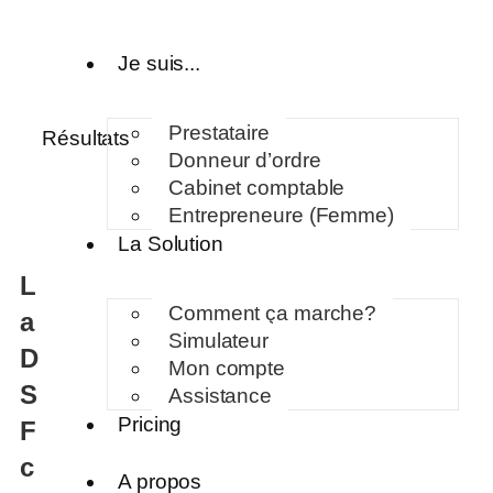
Je suis...
Prestataire
Résultats
Donneur d’ordre
Cabinet comptable
Entrepreneure (Femme)
La Solution
L
Comment ça marche?
a
Simulateur
D
Mon compte
S
Assistance
Pricing
F
c
A propos