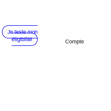
Je teste mon
éligibilité
Compte