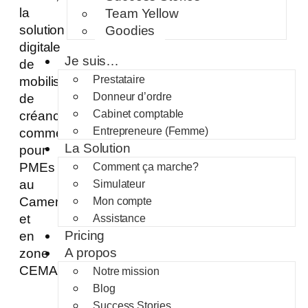
la
Team Yellow
solution
Goodies
digitale
Je suis…
de
Prestataire
mobilisation
Donneur d’ordre
de
Cabinet comptable
créances
Entrepreneure (Femme)
commerciales
La Solution
pour
PMEs
Comment ça marche?
au
Simulateur
Cameroun
Mon compte
et
Assistance
Pricing
en
A propos
zone
CEMAC.
Notre mission
Blog
Success Stories