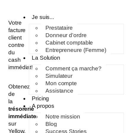
Je suis...
Votre
Prestataire
facture
Donneur d’ordre
client
Cabinet comptable
contre
Entrepreneure (Femme)
du
La Solution
cash
immédiat!
Comment ça marche?
Simulateur
Mon compte
Obtenez
Assistance
de
Pricing
la
A propos
trésorerie
immédiate
Notre mission
sur
Blog
Yellow,
Success Stories