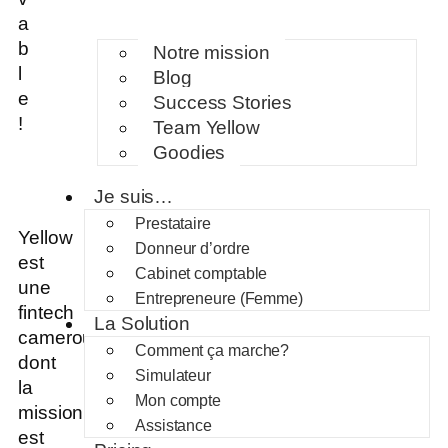
a
b
Notre mission
l
Blog
e
Success Stories
!
Team Yellow
Goodies
Je suis…
Prestataire
Yellow
Donneur d’ordre
est
Cabinet comptable
une
Entrepreneure (Femme)
fintech
La Solution
camerounaise
Comment ça marche?
dont
Simulateur
la
Mon compte
mission
Assistance
est