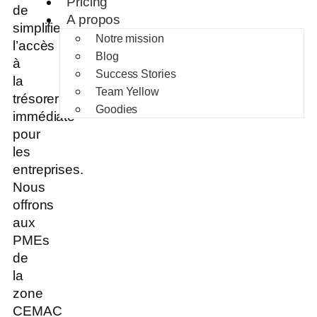
Pricing
de
A propos
simplifier
Notre mission
l’accès
Blog
à
Success Stories
la
Team Yellow
trésorerie
Goodies
immédiate
pour
les
entreprises.
Nous
offrons
aux
PMEs
de
la
zone
CEMAC