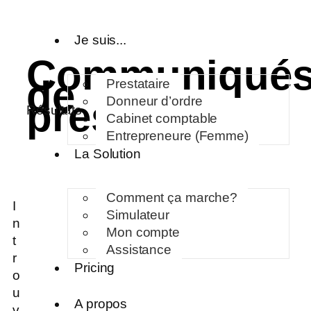
Je suis...
Communiqué
de
Prestataire
Donneur d’ordre
presse
Résultats
Cabinet comptable
Entrepreneure (Femme)
La Solution
Comment ça marche?
I
Simulateur
n
Mon compte
t
Assistance
r
Pricing
o
u
A propos
v