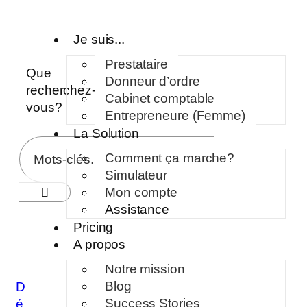
Je suis...
Prestataire
Que
Donneur d’ordre
recherchez-
Cabinet comptable
vous?
Entrepreneure (Femme)
La Solution
Comment ça marche?
Simulateur
Mon compte
Assistance
Pricing
A propos
Notre mission
Blog
D
Success Stories
é