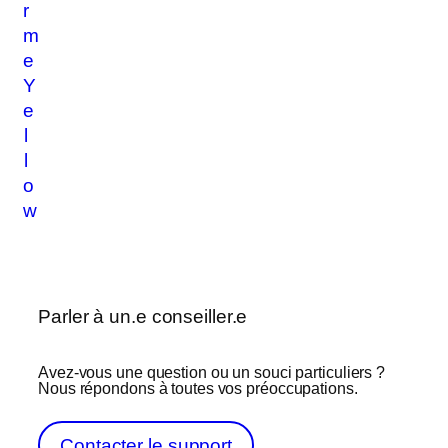
r
m
e
Y
e
l
l
o
w
Parler à un.e conseiller.e
Avez-vous une question ou un souci particuliers ?
Nous répondons à toutes vos préoccupations.
Contacter le support