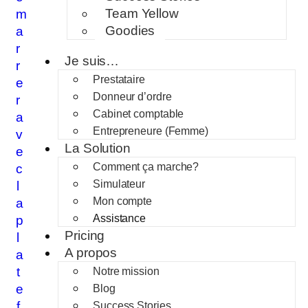
Team Yellow
m
Goodies
a
r
Je suis…
r
Prestataire
e
Donneur d’ordre
r
Cabinet comptable
a
Entrepreneure (Femme)
v
La Solution
e
Comment ça marche?
c
Simulateur
l
Mon compte
a
Assistance
p
Pricing
l
A propos
a
t
Notre mission
e
Blog
f
Success Stories