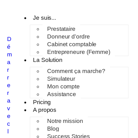
Je suis...
Prestataire
Donneur d’ordre
D
Cabinet comptable
é
Entrepreneure (Femme)
m
La Solution
a
r
Comment ça marche?
r
Simulateur
e
Mon compte
r
Assistance
a
Pricing
v
A propos
e
Notre mission
c
Blog
l
Success Stories