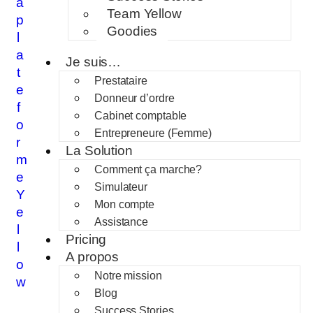
a
Team Yellow
p
Goodies
l
a
Je suis…
t
Prestataire
e
Donneur d’ordre
f
Cabinet comptable
o
Entrepreneure (Femme)
r
La Solution
m
Comment ça marche?
e
Simulateur
Y
Mon compte
e
Assistance
l
Pricing
l
A propos
o
Notre mission
w
Blog
Success Stories